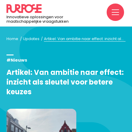
M
Innovatieve oplossingen voor
maatschappelijke vraagstukken
Home
Updates
Artikel: Van ambitie naar effect: inzicht als sleutel voor betere keuzes
#Nieuws
Artikel: Van ambitie naar effect:
inzicht als sleutel voor betere
keuzes