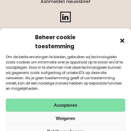
Aanmelden nieuwsbrief
LinkedIn
Beheer cookie
toestemming
Om de beste ervaringen te bieden, gebruiken wij technologieën
zoals cookies om informatie over je apparaat op te slaan en/of te
raadplegen. Door in te stemmen met deze technologieën kunnen
wij gegevens zoals surfgedrag of unieke ID's op deze site
verwerken. Als je geen toestemming geeft of uw toestemming
intrekt, kan dit een nadelige invloed hebben op bepaalde functies
en mogelijkheden.
Accepteren
KvK 55041884
BTW NL851542311B01
© Purpose 2026
disclaimer
privacy
sitemap
Weigeren
Design & Development: MasterMakers BV