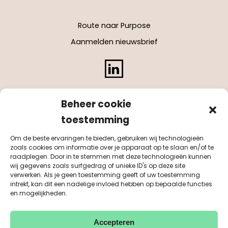
Route naar Purpose
Aanmelden nieuwsbrief
LinkedIn
Beheer cookie
toestemming
Om de beste ervaringen te bieden, gebruiken wij technologieën
zoals cookies om informatie over je apparaat op te slaan en/of te
raadplegen. Door in te stemmen met deze technologieën kunnen
wij gegevens zoals surfgedrag of unieke ID's op deze site
verwerken. Als je geen toestemming geeft of uw toestemming
intrekt, kan dit een nadelige invloed hebben op bepaalde functies
en mogelijkheden.
Accepteren
KvK 55041884
BTW NL851542311B01