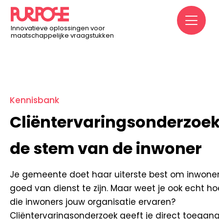
Home
/
Kennisbank
/
Cliëntervaringsonderzoek: de stem
M
van de inwoner
Innovatieve oplossingen voor
maatschappelijke vraagstukken
Kennisbank
Cliëntervaringsonderzoek
de stem van de inwoner
Je gemeente doet haar uiterste best om inwone
goed van dienst te zijn. Maar weet je ook echt ho
die inwoners jouw organisatie ervaren?
Cliëntervaringsonderzoek geeft je direct toegan