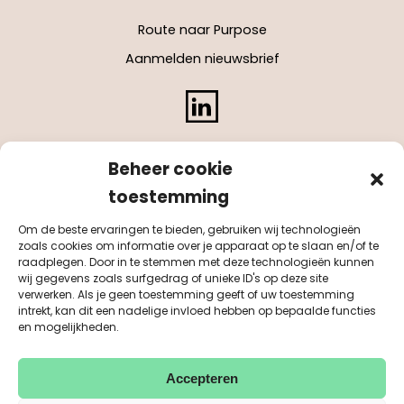
Route naar Purpose
Aanmelden nieuwsbrief
LinkedIn
Beheer cookie
toestemming
Om de beste ervaringen te bieden, gebruiken wij technologieën
zoals cookies om informatie over je apparaat op te slaan en/of te
raadplegen. Door in te stemmen met deze technologieën kunnen
wij gegevens zoals surfgedrag of unieke ID's op deze site
verwerken. Als je geen toestemming geeft of uw toestemming
intrekt, kan dit een nadelige invloed hebben op bepaalde functies
en mogelijkheden.
Accepteren
KvK 55041884
BTW NL851542311B01