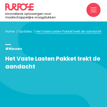
M
Innovatieve oplossingen voor
maatschappelijke vraagstukken
Home
Updates
Het Vaste Lasten Pakket trekt de aandacht
#Nieuws
Het Vaste Lasten Pakket trekt de
aandacht