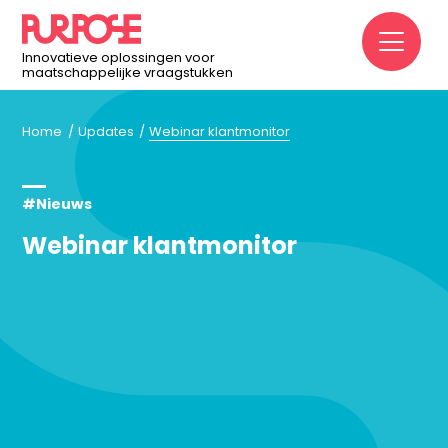
M
Innovatieve oplossingen voor
maatschappelijke vraagstukken
Home
Updates
Webinar klantmonitor
#Nieuws
Webinar klantmonitor