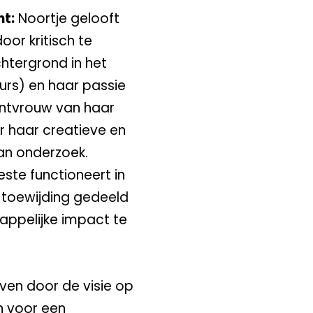
ht:
Noortje gelooft
or kritisch te
chtergrond in het
rs) en haar passie
rontvrouw van haar
r haar creatieve en
an onderzoek.
este functioneert in
toewijding gedeeld
ppelijke impact te
en door de visie op
in voor een