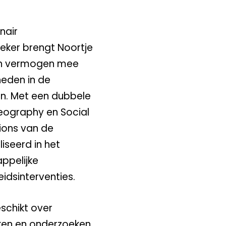
nair
eker brengt Noortje
ch vermogen mee
heden in de
en. Met een dubbele
eography en Social
tions van de
liseerd in het
ppelijke
idsinterventies.
schikt over
iken en onderzoeken