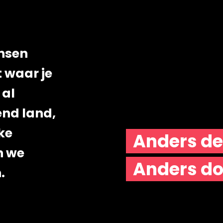
ansen
 waar je
 al
end land,
ke
Anders de
n we
Anders do
.