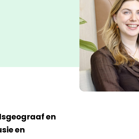
dsgeograaf en
usie en