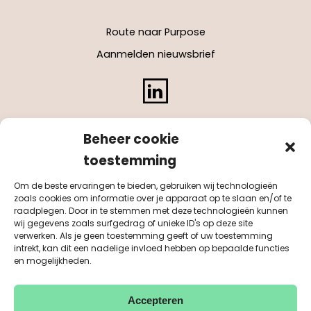
Route naar Purpose
Aanmelden nieuwsbrief
LinkedIn
Beheer cookie
toestemming
Om de beste ervaringen te bieden, gebruiken wij technologieën
zoals cookies om informatie over je apparaat op te slaan en/of te
raadplegen. Door in te stemmen met deze technologieën kunnen
wij gegevens zoals surfgedrag of unieke ID's op deze site
verwerken. Als je geen toestemming geeft of uw toestemming
intrekt, kan dit een nadelige invloed hebben op bepaalde functies
en mogelijkheden.
Accepteren
KvK 55041884
BTW NL851542311B01