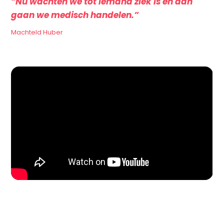
“Nu wachten we tot iemand ziek is en dan
gaan we medisch handelen.”
Machteld Huber