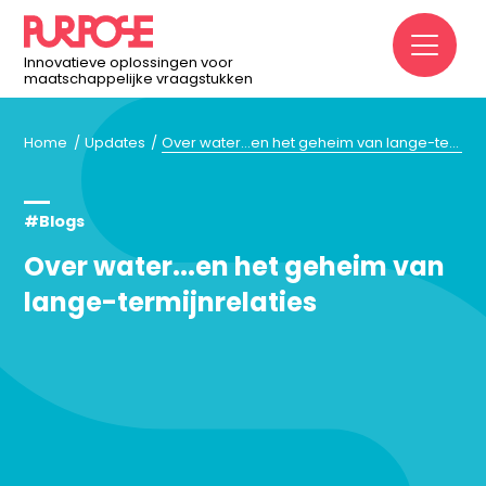
M
Innovatieve oplossingen voor
maatschappelijke vraagstukken
Home
Updates
Over water…en het geheim van lange-termijnrelaties
#Blogs
Over water...en het geheim van
lange-termijnrelaties