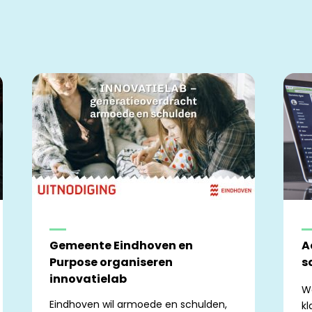
Gemeente Eindhoven en
A
Purpose organiseren
s
innovatielab
W
Eindhoven wil armoede en schulden,
kl