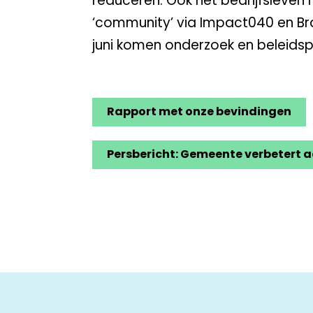
reduceren. Ook het bedrijfsleven
‘community’ via Impact040 en Bra
juni komen onderzoek en beleids
Rapport met onze bevindingen
Persbericht: Gemeente verbetert