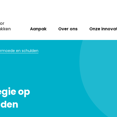
oor
ukken
Aanpak
Over ons
Onze innovat
 armoede en schulden
egie op
lden