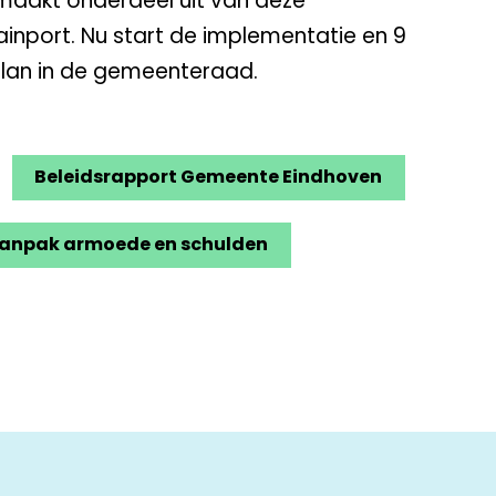
 maakt onderdeel uit van deze
inport. Nu start de implementatie en 9
plan in de gemeenteraad.
Beleidsrapport Gemeente Eindhoven
 aanpak armoede en schulden