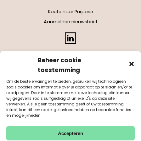
Route naar Purpose
Aanmelden nieuwsbrief
LinkedIn
Beheer cookie
toestemming
Om de beste ervaringen te bieden, gebruiken wij technologieën
zoals cookies om informatie over je apparaat op te slaan en/of te
raadplegen. Door in te stemmen met deze technologieën kunnen
wij gegevens zoals surfgedrag of unieke ID's op deze site
verwerken. Als je geen toestemming geeft of uw toestemming
intrekt, kan dit een nadelige invloed hebben op bepaalde functies
en mogelijkheden.
Accepteren
KvK 55041884
BTW NL851542311B01