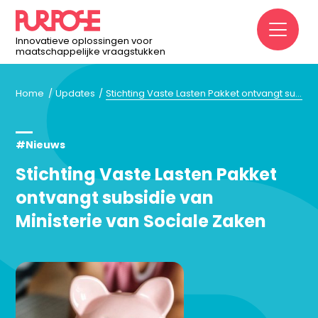
M
Innovatieve oplossingen voor
maatschappelijke vraagstukken
Home
Updates
Stichting Vaste Lasten Pakket ontvangt subsidie van Ministerie van Sociale Zaken
#Nieuws
Stichting Vaste Lasten Pakket
ontvangt subsidie van
Ministerie van Sociale Zaken