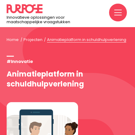
M
Innovatieve oplossingen voor
maatschappelijke vraagstukken
Home
Projecten
Animatieplatform in schuldhulpverlening
#Innovatie
Animatieplatform in
schuldhulpverlening