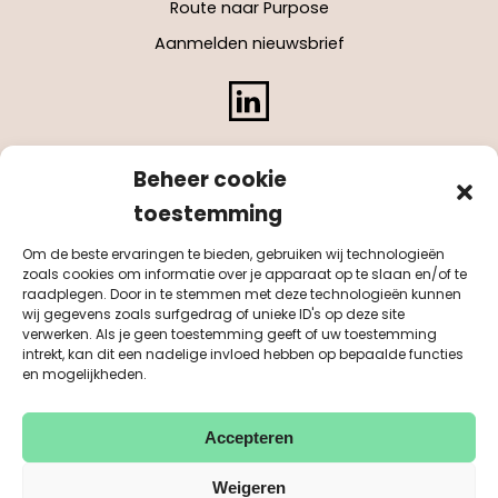
Route naar Purpose
Aanmelden nieuwsbrief
LinkedIn
Beheer cookie
toestemming
Om de beste ervaringen te bieden, gebruiken wij technologieën
zoals cookies om informatie over je apparaat op te slaan en/of te
raadplegen. Door in te stemmen met deze technologieën kunnen
wij gegevens zoals surfgedrag of unieke ID's op deze site
verwerken. Als je geen toestemming geeft of uw toestemming
intrekt, kan dit een nadelige invloed hebben op bepaalde functies
en mogelijkheden.
Accepteren
KvK 55041884
BTW NL851542311B01
© Purpose 2026
disclaimer
privacy
sitemap
Weigeren