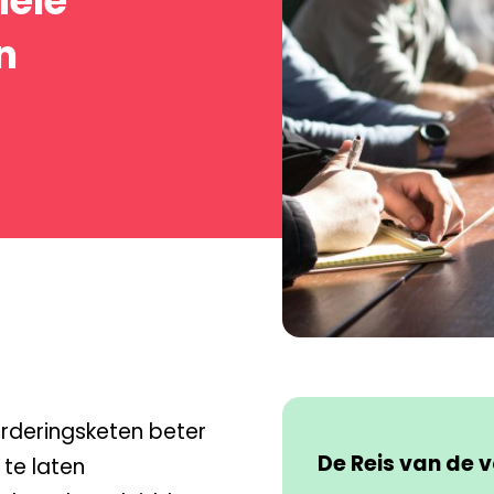
iele
n
orderingsketen beter
De Reis van de 
te laten