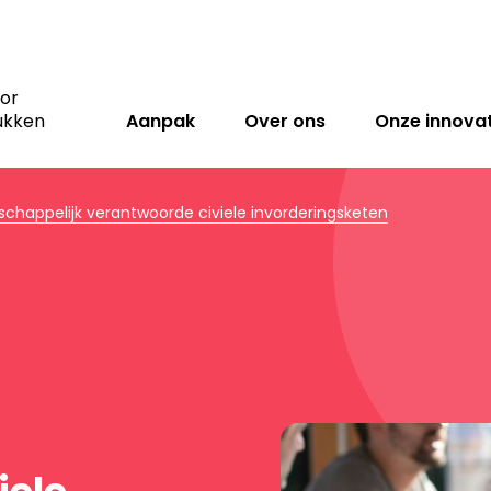
oor
ukken
Aanpak
Over ons
Onze innovat
happelijk verantwoorde civiele invorderingsketen