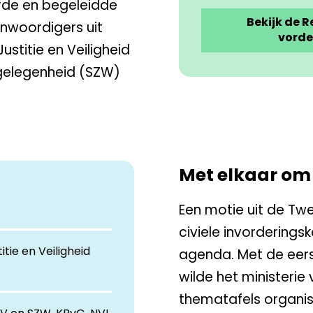
de en begeleidde
Bekijk de R
nwoordigers uit
vorde
J
ustitie en Veiligheid
gelegenheid
(SZW)
Met elkaar om
Een motie uit de Tw
civiele invorderings
itie en Veiligheid
agenda. Met de eers
wilde het ministerie
thematafels organi