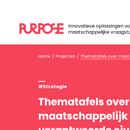
Innovatieve oplossingen v
maatschappelijke vraagst
Home
Projecten
Thematafels over maatsc
#Strategie
Thematafels over
maatschappelijk