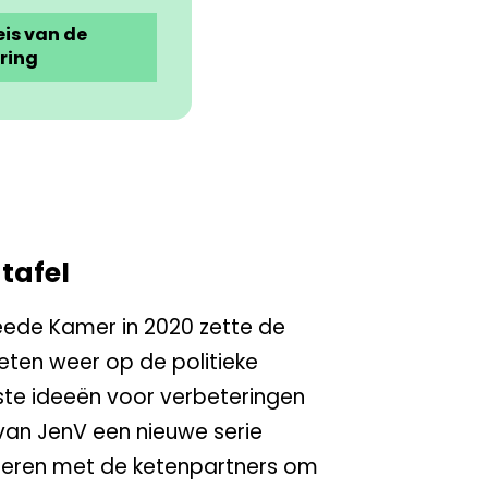
eis van de
ring
 tafel
eede Kamer in 2020 zette de
keten weer op de politieke
te ideeën voor verbeteringen
 van JenV een nieuwe serie
seren met de ketenpartners om