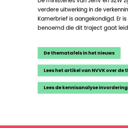
De ministeries van JenV en SZW zi
verdere uitwerking in de verkennin
Kamerbrief is aangekondigd. Er i
benoemd die dit traject gaat leid
De thematafels in het nieuws
Lees het artikel van NVVK over de
Lees de kennisanalyse invordering