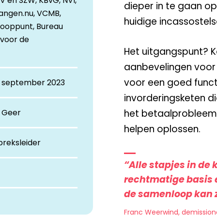
nV en SZW, KBvG, NVI,
dieper in te gaan o
angen.nu, VCMB,
huidige incassostelse
ooppunt, Bureau
voor de
Het uitgangspunt? 
aanbevelingen voor 
voor een goed funct
 september 2023
invorderingsketen d
 Geer
het betaalprobleem 
helpen oplossen.
preksleider
“Alle stapjes in de
rechtmatige basis e
de samenloop kan z
Franc Weerwind, demission