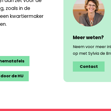
jn aan zet voor de
g, zoals in de
s een kwartiermaker
en.
Meer weten?
Neem voor meer in
op met Sylvia de Bru
 thematafels
Contact
 door de HU