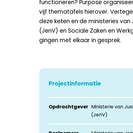
functioneren?
Purpose
organiseer
vijf thematafels
hierover. V
ertege
deze keten en de ministeries van 
(
J
enV
)
en S
ociale Zaken
en Werk
gingen met elkaar in gesprek.
Projectinformatie
Opdrachtgever
Ministerie van Just
(JenV)