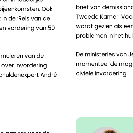
brief van demission
bijeenkomsten. Ook
Tweede Kamer. Voora
:
in de ‘Reis van de
wordt gezien als ee
een vordering van 50
problemen in het hui
De ministeries van 
rmuleren van de
momenteel de mogelij
over invordering
civiele invordering.
chuldenexpert André