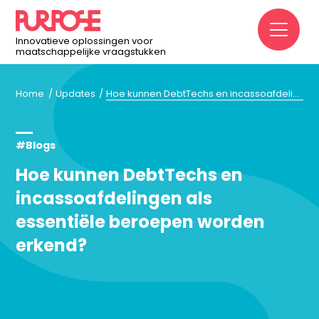
M
Innovatieve oplossingen voor
maatschappelijke vraagstukken
Home
Updates
Hoe kunnen DebtTechs en incassoafdelingen als essentiële beroepen worden erkend?
#Blogs
Hoe kunnen DebtTechs en
incassoafdelingen als
essentiële beroepen worden
erkend?