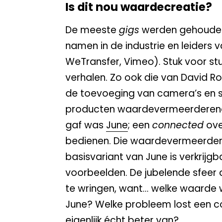
Is dit nou waardecreatie?
De meeste
gigs
werden gehouden
namen in de industrie en leiders 
WeTransfer, Vimeo). Stuk voor st
verhalen. Zo ook die van David Ros
de toevoeging van camera’s en s
producten waardevermeerderend k
gaf was
June
; een
connected
ove
bedienen. Die waardevermeerdering
basisvariant van June is verkrijg
voorbeelden. De jubelende sfeer d
te wringen, want… welke waarde 
June? Welke probleem lost een c
eigenlijk écht beter van?