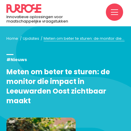
M
Innovatieve oplossingen voor
maatschappelijke vraagstukken
Home
Updates
Meten om beter te sturen: de monitor die impact in Leeuwarden Oost zichtbaar maakt
#Nieuws
Meten om beter te sturen: de
monitor die impact in
Leeuwarden Oost zichtbaar
maakt