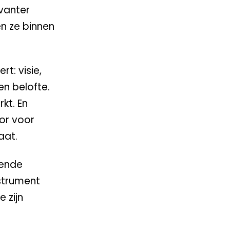
vanter
en ze binnen
t: visie,
en belofte.
kt. En
or voor
aat.
lende
nstrument
 zijn
.