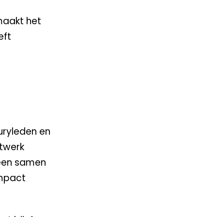
maakt het
eft
uryleden en
etwerk
leen samen
impact