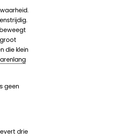
 waarheid.
nstrijdig.
eebeweegt
 groot
 die klein
jarenlang
is geen
evert drie