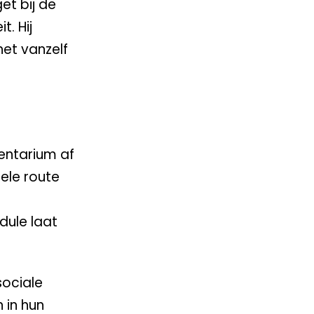
et bij de
. Hij
het vanzelf
mentarium af
ele route
dule laat
sociale
 in hun