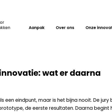
wat er daarna gebeurde
oor
ukken
Aanpak
Over ons
Onze innovat
nnovatie: wat er daarna
als een eindpunt, maar is het bijna nooit. De jury
t prototype, de eerste resultaten. Daarna begint 