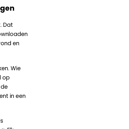
ggen
. Dat
Downloaden
 vond en
ken. Wie
d op
 de
ent in een
’s