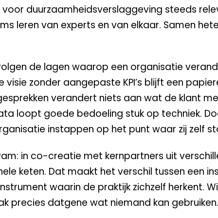
 voor duurzaamheidsverslaggeving steeds rele
eams leren van experts en van elkaar. Samen het
olgen de lagen waarop een organisatie verander
 visie zonder aangepaste KPI’s blijft een papier
esprekken verandert niets aan wat de klant mer
data loopt goede bedoeling stuk op techniek. Do
ganisatie instappen op het punt waar zij zelf st
wam: in co-creatie met kernpartners uit verschil
hele keten. Dat maakt het verschil tussen een i
trument waarin de praktijk zichzelf herkent. Wie
vaak precies datgene wat niemand kan gebruiken