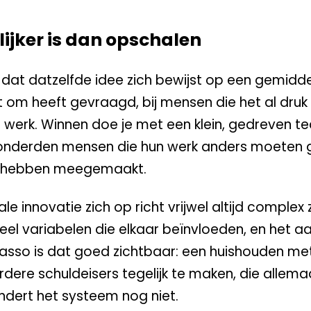
ijker is dan opschalen
t dat datzelfde idee zich bewijst op een gemidd
et om heeft gevraagd, bij mensen die het al dru
 werk. Winnen doe je met een klein, gedreven t
 honderden mensen die hun werk anders moeten
king hebben meegemaakt.
 innovatie zich op richt vrijwel altijd complex zi
veel variabelen die elkaar beïnvloeden, en het a
incasso is dat goed zichtbaar: een huishouden me
ere schuldeisers tegelijk te maken, die allema
andert het systeem nog niet.