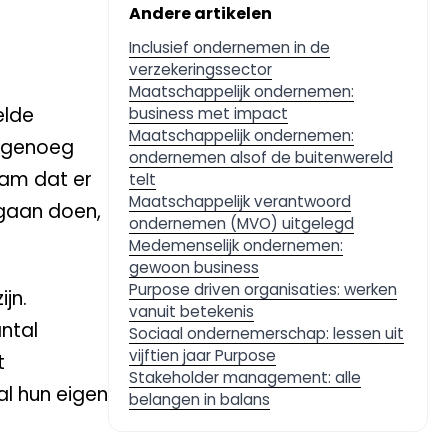
Andere artikelen
Inclusief ondernemen in de
verzekeringssector
Maatschappelijk ondernemen:
elde
business met impact
Maatschappelijk ondernemen:
k genoeg
ondernemen alsof de buitenwereld
eam dat er
telt
Maatschappelijk verantwoord
 gaan doen,
ondernemen (MVO) uitgelegd
Medemenselijk ondernemen:
gewoon business
Purpose driven organisaties: werken
jn.
vanuit betekenis
antal
Sociaal ondernemerschap: lessen uit
vijftien jaar Purpose
t
Stakeholder management: alle
al hun eigen
belangen in balans