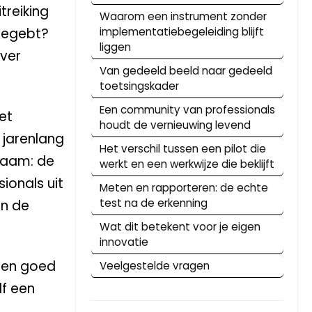
treiking
Waarom een instrument zonder
 wegebt?
implementatiebegeleiding blijft
liggen
over
Van gedeeld beeld naar gedeeld
toetsingskader
Een community van professionals
et
houdt de vernieuwing levend
 jarenlang
Het verschil tussen een pilot die
zaam: de
werkt en een werkwijze die beklijft
ionals uit
Meten en rapporteren: de echte
test na de erkenning
en de
Wat dit betekent voor je eigen
innovatie
 een goed
Veelgestelde vragen
lf een