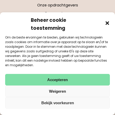
Onze opdrachtgevers
Onze partners
Beheer cookie
Werken bij Purpose
toestemming
Om de beste ervaringen te bieden, gebruiken wij technologieën
Onze innovaties
zoals cookies om informatie over je apparaat op te slaan en/of te
raadplegen. Door in te stemmen met deze technologieën kunnen
Animatieplatform
wij gegevens zoals surfgedrag of unieke ID's op deze site
verwerken. Als je geen toestemming geeft of uw toestemming
Sociaal Incasso-professionals
intrekt, kan dit een nadelige invloed hebben op bepaalde functies
Sociaal Incasso Toolbox
en mogelijkheden.
HerstelKracht
Accepteren
Monitor Sociaal Domein
Weigeren
Updates
Bekijk voorkeuren
Nieuws