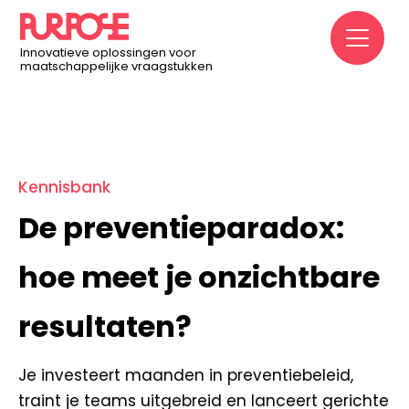
Home
/
Kennisbank
/
De preventieparadox: hoe meet je
M
onzichtbare resultaten?
Innovatieve oplossingen voor
maatschappelijke vraagstukken
Kennisbank
De preventieparadox:
hoe meet je onzichtbare
resultaten?
Je investeert maanden in preventiebeleid,
traint je teams uitgebreid en lanceert gerichte