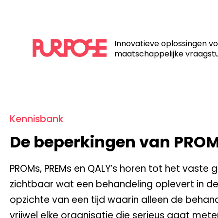
Home
/
Kennisbank
/
De beperkingen van PROMs en QALY’s
Innovatieve oplossingen v
maatschappelijke vraagst
Kennisbank
De beperkingen van PROM
PROMs, PREMs en QALY’s horen tot het vaste
zichtbaar wat een behandeling oplevert in de 
opzichte van een tijd waarin alleen de beha
vrijwel elke organisatie die serieus gaat me