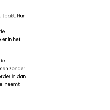
itpakt. Hun
 de
 er in het
 de
nsen zonder
rder in dan
bel neemt