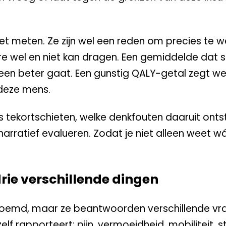
t meten. Ze zijn wel een reden om precies te w
e wel en niet kan dragen. Een gemiddelde dat st
een beter gaat. Een gunstig QALY-getal zegt we
 deze mens.
s tekortschieten, welke denkfouten daaruit ont
rratief evalueren. Zodat je niet alleen weet w
ie verschillende dingen
oemd, maar ze beantwoorden verschillende vra
lf rapporteert: pijn, vermoeidheid, mobiliteit, 