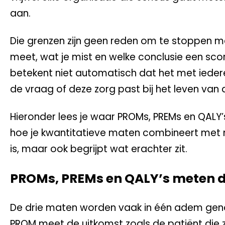
aan.
Die grenzen zijn geen reden om te stoppen me
meet, wat je mist en welke conclusie een scor
betekent niet automatisch dat het met ieder
de vraag of deze zorg past bij het leven van
Hieronder lees je waar PROMs, PREMs en QALY’
hoe je kwantitatieve maten combineert met na
is, maar ook begrijpt wat erachter zit.
PROMs, PREMs en QALY’s meten dr
De drie maten worden vaak in één adem gen
PROM meet de uitkomst zoals de patiënt die ze