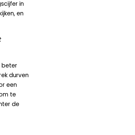
cijfer in
ijken, en
t
 beter
rek durven
or een
 om te
hter de