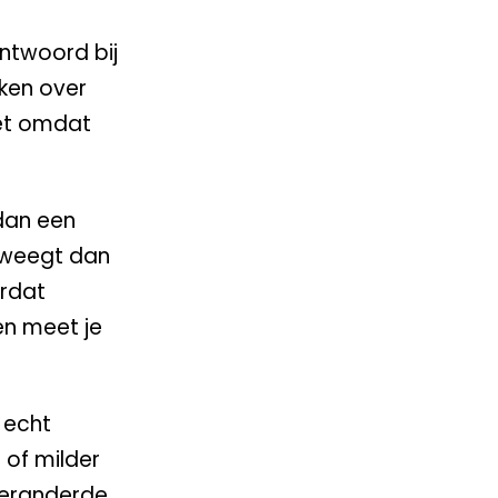
antwoord bij
nken over
iet omdat
 dan een
r weegt dan
ordat
en meet je
 echt
 of milder
 veranderde.