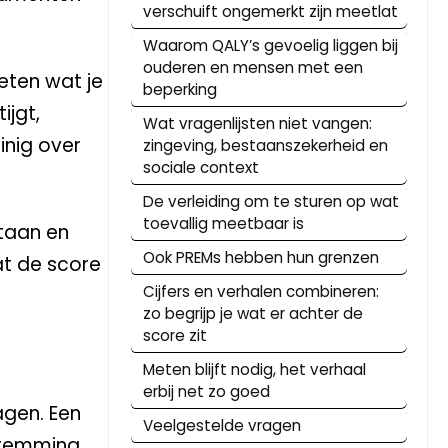
verschuift ongemerkt zijn meetlat
Waarom QALY’s gevoelig liggen bij
ouderen en mensen met een
eten wat je
beperking
ijgt,
Wat vragenlijsten niet vangen:
inig over
zingeving, bestaanszekerheid en
sociale context
De verleiding om te sturen op wat
toevallig meetbaar is
staan en
Ook PREMs hebben hun grenzen
át de score
Cijfers en verhalen combineren:
zo begrijp je wat er achter de
score zit
Meten blijft nodig, het verhaal
erbij net zo goed
gen. Een
Veelgestelde vragen
stemming,