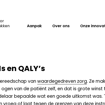
oor
ukken
Aanpak
Over ons
Onze innovat
s en QALY’s
 gereedschap van
waardegedreven zorg
. Ze ma
ogen van de patiënt zelf, en dat is grote winst 
ndelaar bepaalde wat een goede uitkomst was. 
ten vroeg of laat tegen de grenzen van deze ins