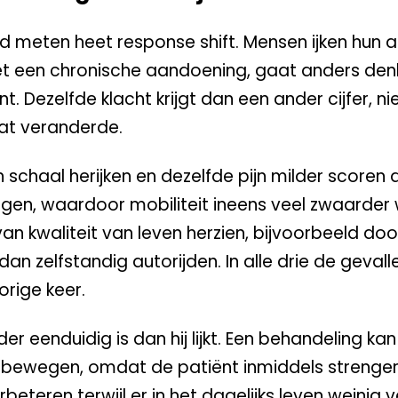
ald meten heet response shift. Mensen ijken hun 
 met een chronische aandoening, gaat anders de
. Dezelfde klacht krijgt dan een ander cijfer, n
at veranderde.
 schaal herijken en dezelfde pijn milder scoren
leggen, waardoor mobiliteit ineens veel zwaarde
van kwaliteit van leven herzien, bijvoorbeeld do
an zelfstandig autorijden. In alle drie de gevall
orige keer.
r eenduidig is dan hij lijkt. Een behandeling kan
s bewegen, omdat de patiënt inmiddels strenger
rbeteren terwijl er in het dagelijks leven weinig