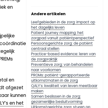
iek en
Andere artikelen
Leefgebieden in de zorg: impact op
het dagelijks leven
Patient journey mapping: het
pelijke
zorgpad vanuit patiëntperspectief
 coördinatie
Persoonsgerichte zorg: de patiënt
centraal stellen
egelijk
Practice-based evidence: leren van
 PREMs
de zorgpraktijk
Preventieve zorg: van behandelen
naar voorkomen
PROMs: patiënt-gerapporteerde
etal en
uitkomstmaten in de zorg
QALY’s: kwaliteit van leven meetbaar
rdt afgezet
maken
lkaar kunnen
Samen beslissen in de zorg:
gezamenlijke besluitvorming
LY’s en het
Uitkomstgerichte zorg: sturen op