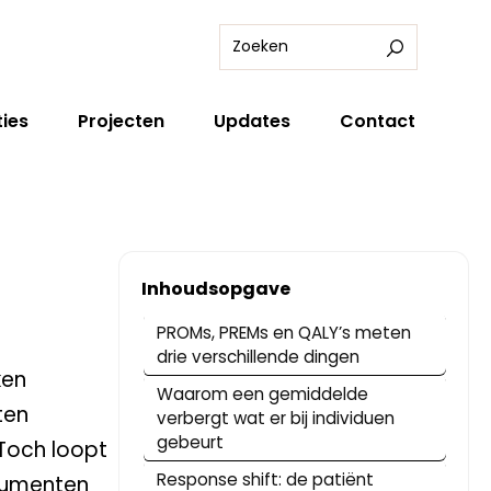
ies
Projecten
Updates
Contact
Inhoudsopgave
PROMs, PREMs en QALY’s meten
drie verschillende dingen
ken
Waarom een gemiddelde
ten
verbergt wat er bij individuen
gebeurt
Toch loopt
Response shift: de patiënt
trumenten