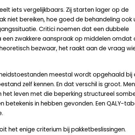
t iets vergelijkbaars. Zij starten lager op de
k niet bereiken, hoe goed de behandeling ook u
angssituatie. Critici noemen dat een dubbele
arna een zwakkere aanspraak op middelen omdat
 theoretisch bezwaar, het raakt aan de vraag wie
dheidstoestanden meestal wordt opgehaald bij
estand zelf kennen. En dat verschil is groot. Me
 het leven met die beperking structureel sombe
igen betekenis in hebben gevonden. Een QALY-ta
e.
it het enige criterium bij pakketbeslissingen.