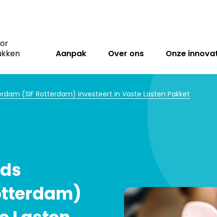
oor
ukken
Aanpak
Over ons
Onze innovat
erdam (SIF Rotterdam) investeert in Vaste Lasten Pakket
nds
otterdam)