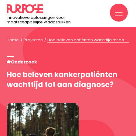
M
Innovatieve oplossingen voor
maatschappelijke vraagstukken
Home
Projecten
Hoe beleven patiënten wachttijd tot aan diagnose?
#Onderzoek
Hoe beleven kankerpatiënten
wachttijd tot aan diagnose?