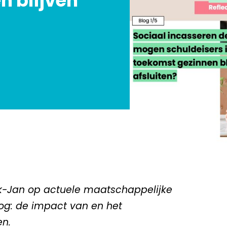
n blijven
ick-Jan op actuele maatschappelijke
log: de impact van en het
en.