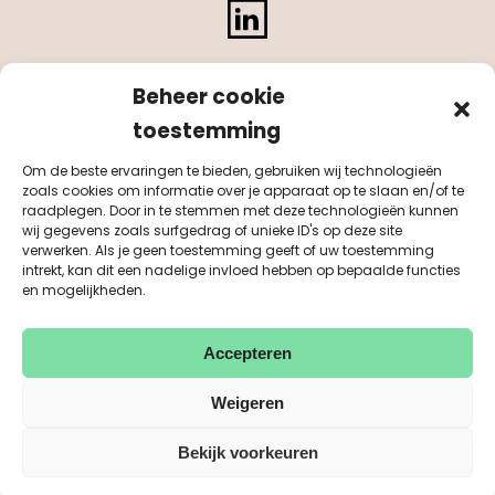
LinkedIn
Beheer cookie
toestemming
Om de beste ervaringen te bieden, gebruiken wij technologieën
zoals cookies om informatie over je apparaat op te slaan en/of te
raadplegen. Door in te stemmen met deze technologieën kunnen
wij gegevens zoals surfgedrag of unieke ID's op deze site
verwerken. Als je geen toestemming geeft of uw toestemming
intrekt, kan dit een nadelige invloed hebben op bepaalde functies
en mogelijkheden.
Accepteren
KvK 55041884
BTW NL851542311B01
© Purpose 2026
disclaimer
privacy
sitemap
Weigeren
Design & Development: MasterMakers BV
Bekijk voorkeuren