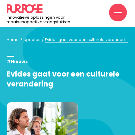
M
Innovatieve oplossingen voor
maatschappelijke vraagstukken
Home
Updates
Evides gaat voor een culturele verandering
#Nieuws
Evides gaat voor een culturele
verandering