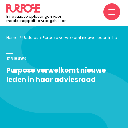
M
Innovatieve oplossingen voor
maatschappelijke vraagstukken
Home
Updates
Purpose verwelkomt nieuwe leden in haar adviesraad
#Nieuws
Purpose verwelkomt nieuwe
leden in haar adviesraad