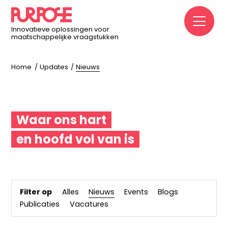
M
Innovatieve oplossingen voor
maatschappelijke vraagstukken
Home
Updates
Nieuws
Waar ons hart
en hoofd vol van is
Filter op
Alles
Nieuws
Events
Blogs
Publicaties
Vacatures