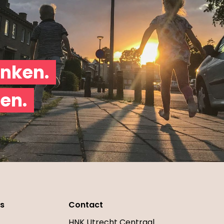
nken.
en.
s
Contact
HNK Utrecht Centraal