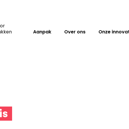
oor
ukken
Aanpak
Over ons
Onze innovat
is