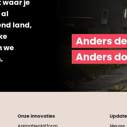
 waar je
 al
end land,
ke
Anders de
n we
Anders do
.
Onze innovaties
Update
Animatieplatform
Nieuws