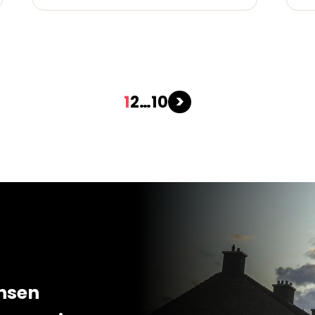
>
1
2
…
10
ansen