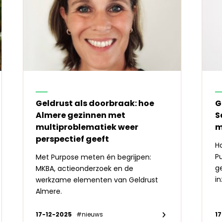
Geldrust als doorbraak: hoe
G
Almere gezinnen met
S
multiproblematiek weer
m
perspectief geeft
H
P
Met Purpose meten én begrijpen:
ge
MKBA, actieonderzoek en de
in
werkzame elementen van Geldrust
Almere.
17-12-2025
#nieuws
1