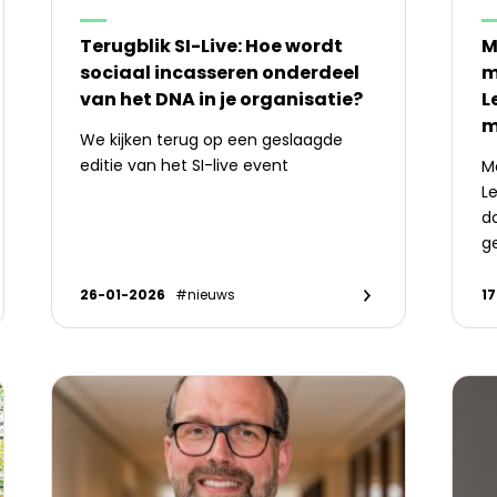
Terugblik SI-Live: Hoe wordt
M
sociaal incasseren onderdeel
m
van het DNA in je organisatie?
L
m
We kijken terug op een geslaagde
editie van het SI-live event
Ma
L
d
g
26-01-2026
#nieuws
1