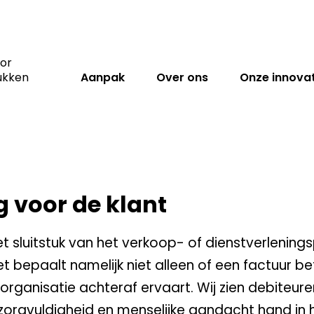
lant
oor
ukken
Aanpak
Over ons
Onze innovat
 voor de klant
t sluitstuk van het verkoop- of dienstverlening
et bepaalt namelijk niet alleen of een factuur b
organisatie achteraf ervaart. Wij zien debiteur
zorgvuldigheid en menselijke aandacht hand in