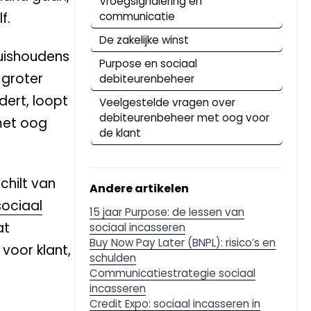
Vroegsignalering en
f.
communicatie
De zakelijke winst
huishoudens
Purpose en sociaal
 groter
debiteurenbeheer
dert, loopt
Veelgestelde vragen over
debiteurenbeheer met oog voor
 met oog
de klant
chilt van
Andere artikelen
sociaal
15 jaar Purpose: de lessen van
at
sociaal incasseren
Buy Now Pay Later (BNPL): risico’s en
voor klant,
schulden
Communicatiestrategie sociaal
incasseren
Credit Expo: sociaal incasseren in