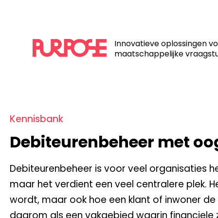
Home
/
Kennisbank
/
Debiteurenbeheer met oog voor de k
Innovatieve oplossingen v
maatschappelijke vraagst
Kennisbank
Debiteurenbeheer met oog
Debiteurenbeheer is voor veel organisaties he
maar het verdient een veel centralere plek. H
wordt, maar ook hoe een klant of inwoner de 
daarom als een vakgebied waarin financiele 