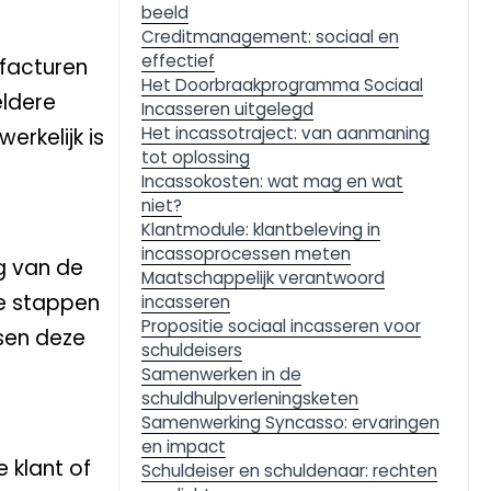
beeld
Creditmanagement: sociaal en
effectief
facturen
Het Doorbraakprogramma Sociaal
eldere
Incasseren uitgelegd
Het incassotraject: van aanmaning
rkelijk is
tot oplossing
Incassokosten: wat mag en wat
niet?
Klantmodule: klantbeleving in
incassoprocessen meten
g van de
Maatschappelijk verantwoord
ie stappen
incasseren
Propositie sociaal incasseren voor
sen deze
schuldeisers
Samenwerken in de
schuldhulpverleningsketen
Samenwerking Syncasso: ervaringen
en impact
 klant of
Schuldeiser en schuldenaar: rechten