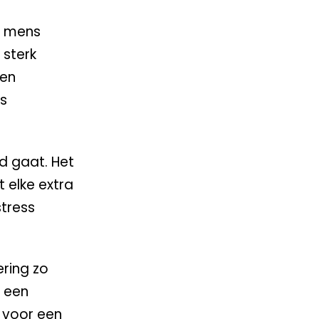
e mens
 sterk
 en
ms
d gaat. Het
 elke extra
stress
ering zo
p een
n voor een