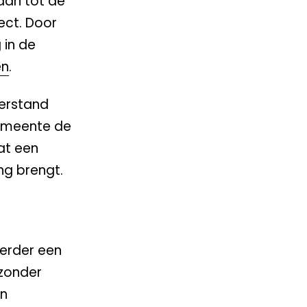
aan tot de
ect. Door
 in de
en
.
terstand
gemeente de
at een
ng brengt.
eerder een
 zonder
an