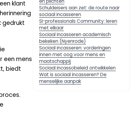
en plichten
een klant
Schuldeisers aan zet: de route naar
 herinnering
sociaal incasseren
SI-professionals Community: leren
k gedrukt
met elkaar
Sociaal incasseren academisch
bekeken (Nyenrode)
Sociaal incasseren: vorderingen
ie
innen met oog voor mens en
uur een mens
maatschappij
t, biedt
Sociaal incassobeleid ontwikkelen
Wat is sociaal incasseren? De
menselijke aanpak
 proces.
de