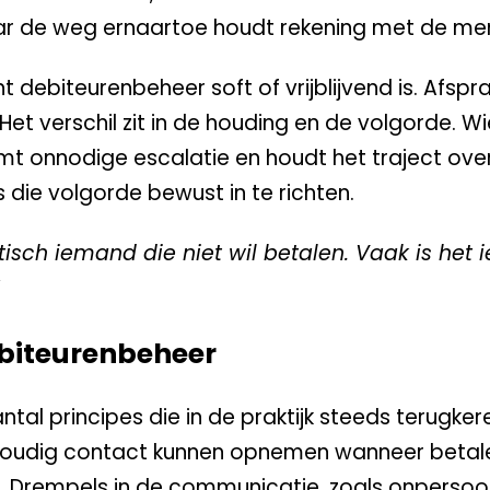
 maar de weg ernaartoe houdt rekening met de me
 debiteurenbeheer soft of vrijblijvend is. Afspra
 Het verschil zit in de houding en de volgorde. W
t onnodige escalatie en houdt het traject overzi
 die volgorde bewust in te richten.
tisch iemand die niet wil betalen. Vaak is het
ebiteurenbeheer
tal principes die in de praktijk steeds terugker
nvoudig contact kunnen opnemen wanneer betale
t. Drempels in de communicatie, zoals onpersoon