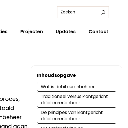
ies
Projecten
Updates
Contact
Inhoudsopgave
Wat is debiteurenbeheer
Traditioneel versus klantgericht
sproces,
debiteurenbeheer
etaald
De principes van klantgericht
enbeheer
debiteurenbeheer
 hand gaan,