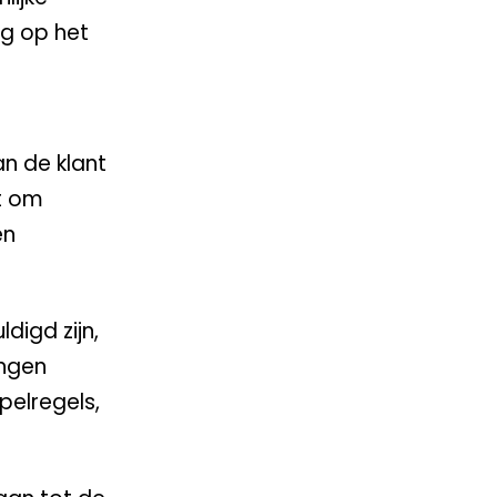
eg op het
an de klant
t om
en
digd zijn,
ingen
pelregels,