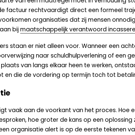
 zwaarte van een maatregel moet in verhouding st
e factuur rechtvaardigt direct een formeel traj
 voorkomen organisaties dat zij mensen onnodig
aan bij
maatschappelijk verantwoord incasser
sers staan er niet alleen voor. Wanneer een ach
oorverwijzing naar schuldhulpverlening of een 
 plaats van langs elkaar heen te werken, ontsta
t en die de vordering op termijn toch tot betali
tie
 ligt vaak aan de voorkant van het proces. Hoe 
sproken, hoe groter de kans op een oplossing
een organisatie alert is op de eerste tekenen v