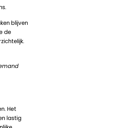
ns.
ken blijven
ie de
chtelijk.
 iemand
en. Het
n lastig
lijke