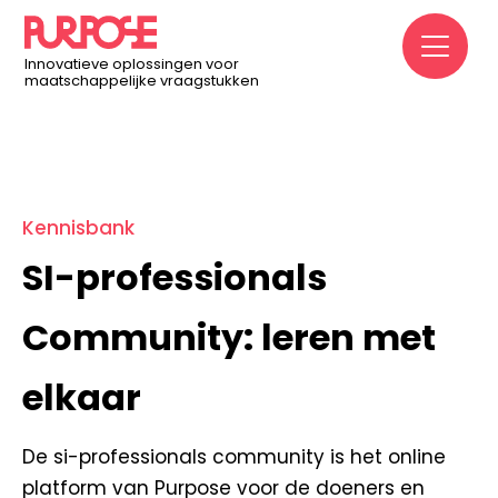
Home
/
Kennisbank
/
SI-professionals Community: leren
M
met elkaar
Innovatieve oplossingen voor
maatschappelijke vraagstukken
Kennisbank
SI-professionals
Community: leren met
elkaar
De si-professionals community is het online
platform van Purpose voor de doeners en