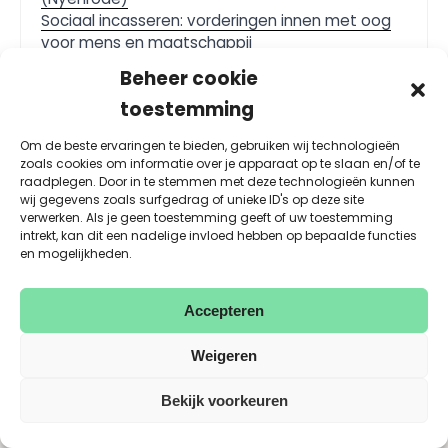
Sociaal incasseren: vorderingen innen met oog
voor mens en maatschappij
Sociaal incassobeleid ontwikkelen
Beheer cookie
Wat is sociaal incasseren? De menselijke aanpak
toestemming
Om de beste ervaringen te bieden, gebruiken wij technologieën
zoals cookies om informatie over je apparaat op te slaan en/of te
raadplegen. Door in te stemmen met deze technologieën kunnen
wij gegevens zoals surfgedrag of unieke ID's op deze site
verwerken. Als je geen toestemming geeft of uw toestemming
intrekt, kan dit een nadelige invloed hebben op bepaalde functies
en mogelijkheden.
Accepteren
Weigeren
Bekijk voorkeuren