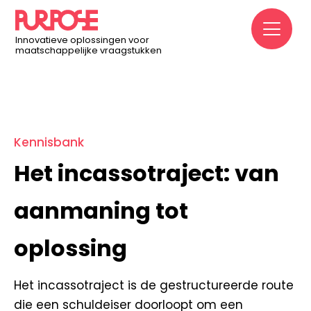
Home
/
Kennisbank
/
Het incassotraject: van
M
aanmaning tot oplossing
Innovatieve oplossingen voor
maatschappelijke vraagstukken
Kennisbank
Het incassotraject: van
aanmaning tot
oplossing
Het incassotraject is de gestructureerde route
die een schuldeiser doorloopt om een