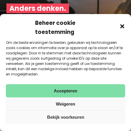
Anders denken.
Anders doen.
Beheer cookie
toestemming
Wij geloven in gelijke kansen voor iedereen.
Ongeacht waar je wieg heeft gestaan. Ook al
Om de beste ervaringen te bieden, gebruiken wij technologieën
zoals cookies om informatie over je apparaat op te slaan en/of te
wonen we in een welvarend land, we zien
raadplegen. Door in te stemmen met deze technologieën kunnen
maatschappelijke uitdagingen. Daar willen
wij gegevens zoals surfgedrag of unieke ID's op deze site
verwerken. Als je geen toestemming geeft of uw toestemming
we oplossingen voor bieden.
intrekt, kan dit een nadelige invloed hebben op bepaalde functies
en mogelijkheden.
Accepteren
Aanpak
Weigeren
Onderzoek
Bekijk voorkeuren
Strategie